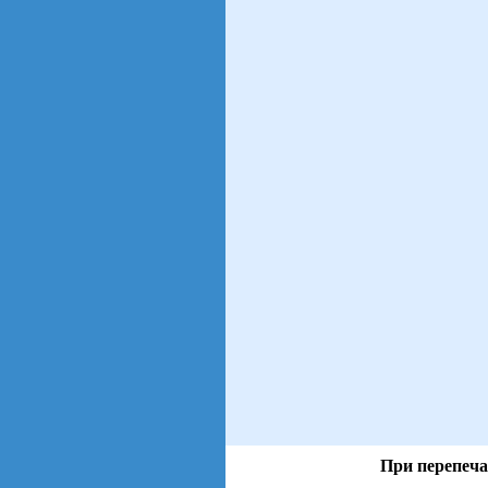
При перепеча
views: 3 | users: 2
gen page: 0.00s