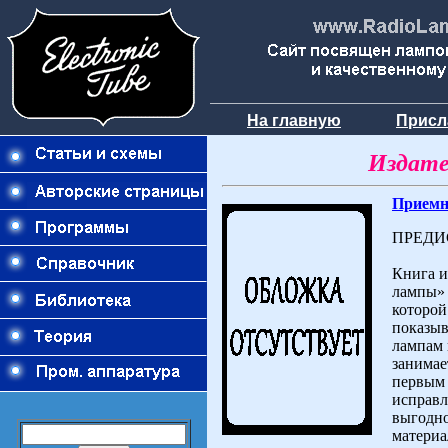
На главную
Присл
Издате
Приемн
ПРЕДИ
Книга и
лампы» 
которой
показыв
лампам 
занимае
первым 
исправл
выгодно
материа