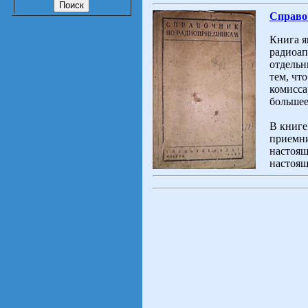
Справо
Книга я
радиоап
отдельн
тем, чт
комисса
большее
В книге
приемн
настоящ
настояще