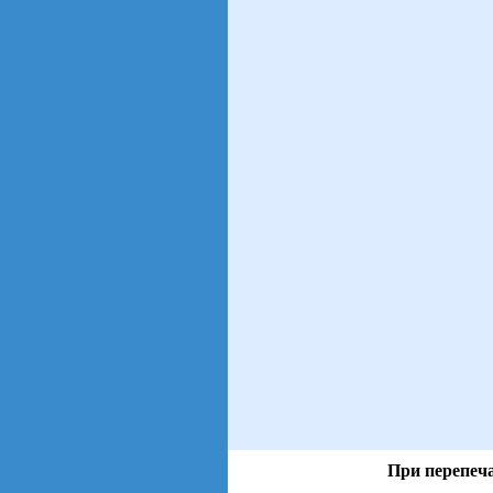
При перепеча
views: 30 | users: 5
gen page: 0.00s