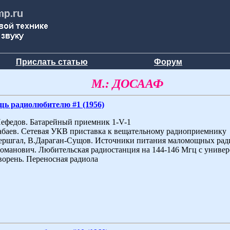
Прислать статью
Форум
М.: ДОСААФ
щь радиолюбителю #1 (1956)
Нефедов. Батарейный приемник 1-V-1
Бабаев. Сетевая УКВ приставка к вещательному радиоприемнику
Гершгал, В.Дараган-Сущов. Источники питания маломощных рад
Ломанович. Любительская радиостанция на 144-146 Мгц с униве
Сворень. Переносная радиола