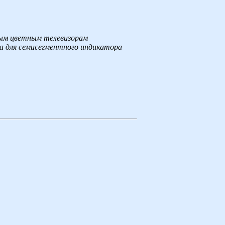
ым цветным телевизорам
да для семисегментного индикатора