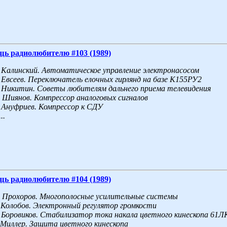
щь радиолюбителю #103 (1989)
Калинский. Автоматическое управление электронасосом
Евсеев. Переключатель елочных гирлянд на базе К155РУ2
Никитин. Советы любителям дальнего приема телевидения
Шиянов. Компрессор аналоговых сигналов
Ануфриев. Компрессор к СДУ
...
щь радиолюбителю #104 (1989)
Прохоров. Многополосные усилительные системы
Колобов. Электронный регулятор громкости
Боровиков. Стабилизатор тока накала цветного кинескопа 61Л
Миллер. Защита цветного кинескопа