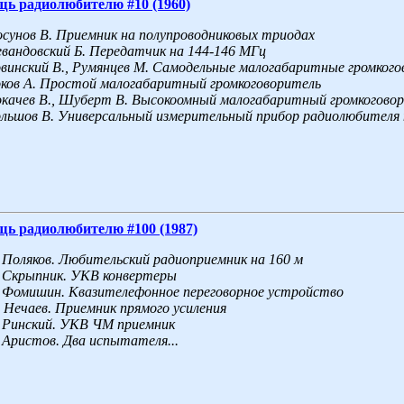
щь радиолюбителю #10 (1960)
сунов В. Приемник на полупроводниковых триодах
вандовский Б. Передатчик на 144-146 МГц
винский В., Румянцев М. Самодельные малогабаритные громког
ков A. Простой малогабаритный громкоговоритель
качев B., Шуберт В. Высокоомный малогабаритный громкогово
льшов В. Универсальный измерительный прибор радиолюбителя н
щь радиолюбителю #100 (1987)
Поляков. Любительский радиоприемник на 160 м
Скрыпник. УКВ конвертеры
Фомишин. Квазителефонное переговорное устройство
Нечаев. Приемник прямого усиления
Ринский. УКВ ЧМ приемник
Аристов. Два испытателя...