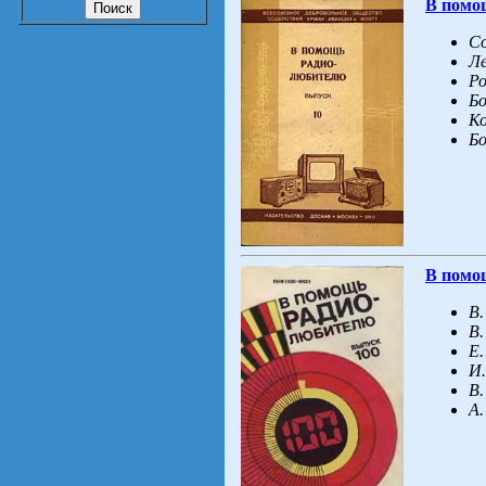
В помо
Со
Ле
Ро
Бо
Ко
Бо
В помо
В.
В.
Е.
И.
В.
А.