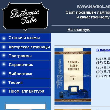
На главную
В помо
(03) А.
(16) Б.
(25) Д.
(40) В.
(60) Р.