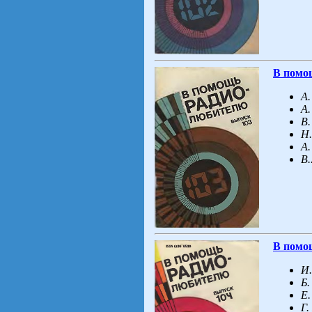
В помо
А.
А.
В.
Н.
А.
В.
В помо
И.
Б.
Е.
Г.