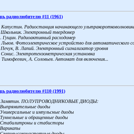
щь радиолюбителю #11 (1961)
 Капустин. Радиостанция начинающего ультракоротковолновик
 Школьник. Электронный твердомер
 Гущин. Радиоактивный расходомер
 Львов. Фотоэлектрическое устройство для автоматического с
 Печук, В. Лапий. Электронный сигнализатор уровня
 Сонис. Электротензометрическая установка
 Тимофеевич, А. Соловьев. Автомат для включения...
щь радиолюбителю #110 (1991)
Замятин. ПОЛУПРОВОДНИКОВЫЕ ДИОДЫ:
 Выпрямительные диоды
 Универсальные и импульсные диоды
 Туннельные и обращенные диоды
. Стабилитроны и стабисторы
 Варикапы
 Сверхвысокочастотные диоды