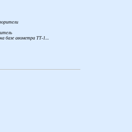
оворители
ритель
а базе авометра ТТ-1...