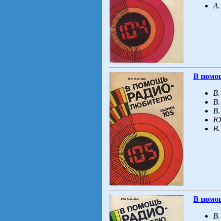
А.
В помо
В.
В.
В.
Ю
В.
В помо
В.