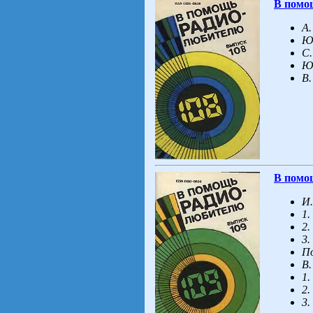
В помо
А.
Ю
С.
Ю
В.
В помо
И.
1.
2.
3.
По
В.
1.
2.
3.