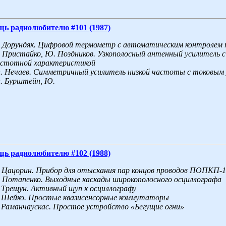
щь радиолюбителю #101 (1987)
Дорундяк. Цифровой термометр с автоматическим контролем
Пристайко, Ю.
Поздников. Узкополосный антенный усилитель 
астотной характеристикой
.
Нечаев. Симметричный усилитель низкой частоты с токовым 
.
Бурштейн, Ю.
щь радиолюбителю #102 (1988)
Цацорин. Прибор для отыскания пар концов проводов ПОПКП-1
Потапенко. Выходные каскады широкополосного осциллографа
Трещун. Активный щуп к осциллографу
Шейко. Простые квазисенсорные коммутаторы
Раманчаускас. Простое устройство «Бегущие огни»