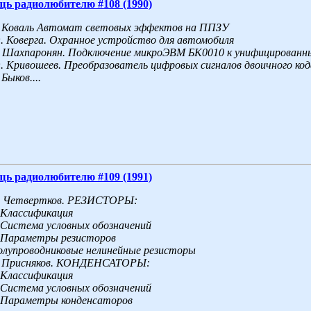
щь радиолюбителю #108 (1990)
Коваль Автомат световых эффектов на ППЗУ
.
Коверга. Охранное устройство для автомобиля
Шахпаронян. Подключение микроЭВМ БК0010 к унифицированн
.
Кривошеев. Преобразователь цифровых сигналов двоичного ко
Быков....
щь радиолюбителю #109 (1991)
Четвертков. РЕЗИСТОРЫ:
 Классификация
 Система условных обозначений
 Параметры резисторов
лупроводниковые нелинейные резисторы
Присняков. КОНДЕНСАТОРЫ:
 Классификация
 Система условных обозначений
 Параметры конденсаторов