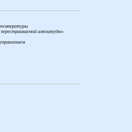
 температуры
с перестраиваемой амплитудно-
управлением