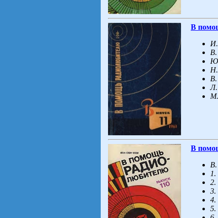
В помо
И.
В.
Ю.
Н.
В.
Л.
М.
В помо
В.
1.
2.
3.
4
5.
6.