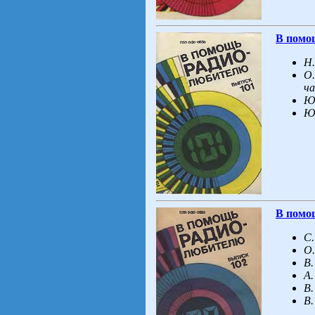
В помо
Н.
О.
ч
Ю
Ю
В помо
С.
О.
В.
А.
В.
В.