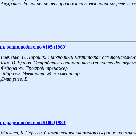
Ануфриев. Устранение неисправностей в электронных реле указа
щь радиолюбителю #105 (1989)
Вовченко, Б.
Пороник. Синхронный магнитофон для любительско
Ким, В.
Ершов. Устройство автоматического поиска фонограм
Федоренко. Простой тренажер
.
Морозов. Электронный экзаменатор
Дмитриев, Е.
щь радиолюбителю #106 (1989)
Маслаев, Б.
Сергеев. Схемотехника «карманных» радиоприемник