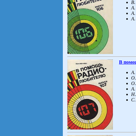
В.
А.
А.
А.
В помо
А.
О.
О.
А.
Н.
С.