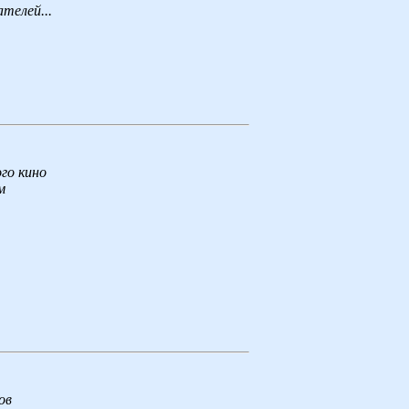
телей...
го кино
м
ов