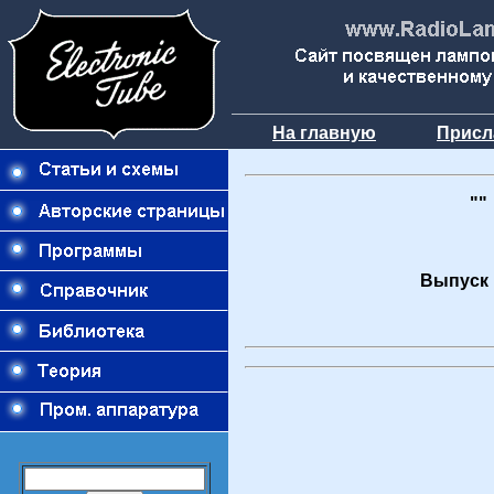
На главную
Присл
""
Выпуск 