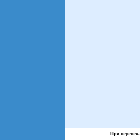
При перепеча
views: 14 | users: 3
gen page: 0.00s