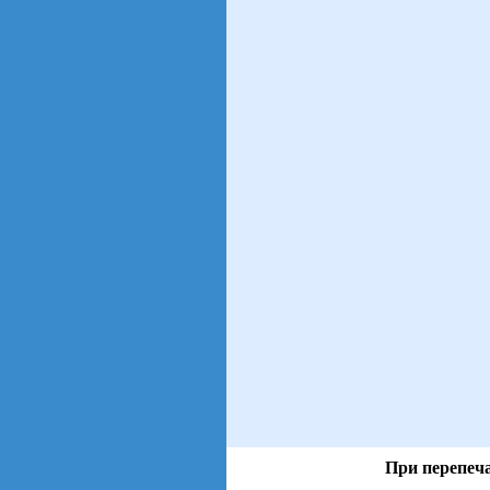
При перепеча
views: 63 | users: 8
gen page: 0.00s