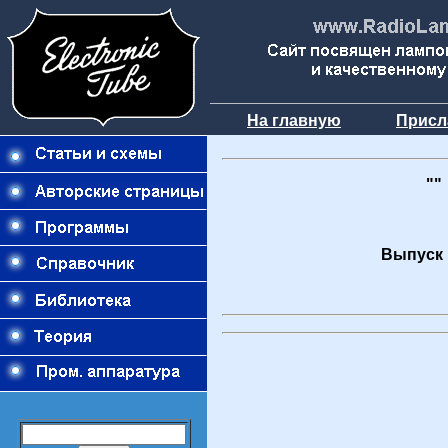
На главную
Присл
""
Выпуск 