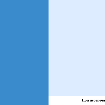
При перепеча
views: 6 | users: 4
gen page: 0.00s