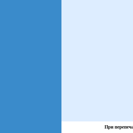
При перепеча
views: 25 | users: 4
gen page: 0.00s