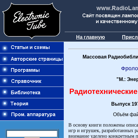
На главную
Присл
Массовая Радиобибли
Фроло
"М.: Эне
Радиотехнические
Выпуск 197
Объём фай
В основу книги положены описа
игр и игрушек, разработанных 
внимание уделено конкретным п