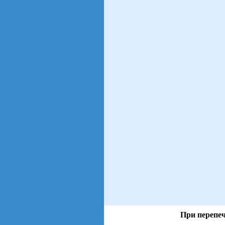
При перепеч
views: 107 | users: 26
gen page: 0.00s