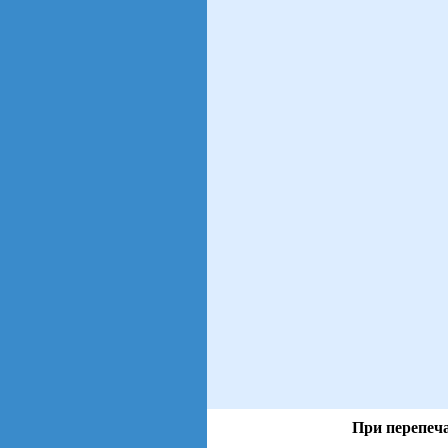
При перепеча
views: 23 | users: 3
gen page: 0.00s