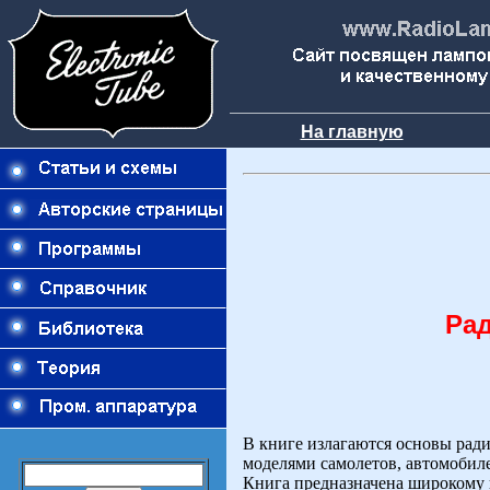
На главную
Ра
В книге излагаются основы рад
моделями самолетов, автомобил
Книга предназначена широкому 