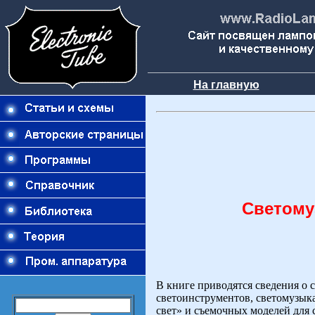
На главную
Светому
В книге приводятся сведения о
светоинструментов, светомузыка
свет» и съемочных моделей для 