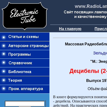
На главную
Присл
Массовая Радиобибли
Зельд
"М.: Эне
Децибелы (2-
Выпуск 197
Объём фай
В книге формулируются поняти
- децибела. Описываются спосо
действий. На практических при