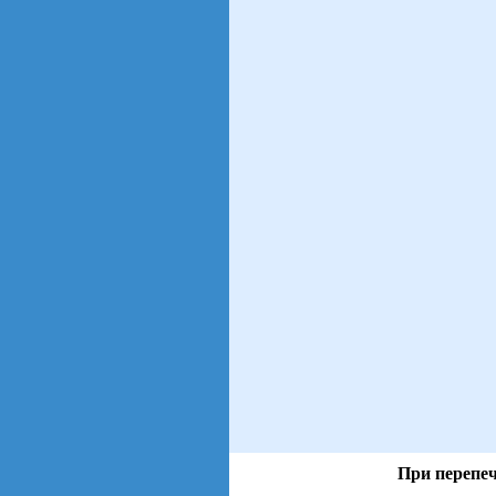
При перепеч
views: 102 | users: 17
gen page: 0.00s