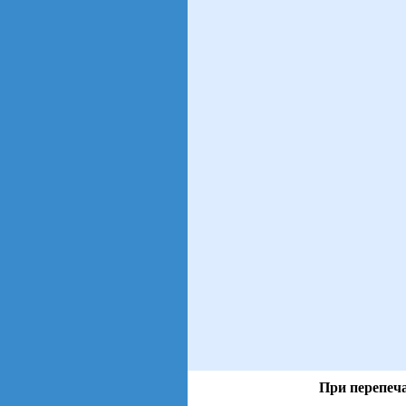
При перепеча
views: 21 | users: 3
gen page: 0.00s