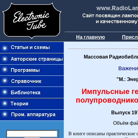
На главную
Присл
Массовая Радиобибли
Важени
"М.: Эне
Импульсные г
полупроводник
Выпуск 197
Объём фай
В книге описаны практические 