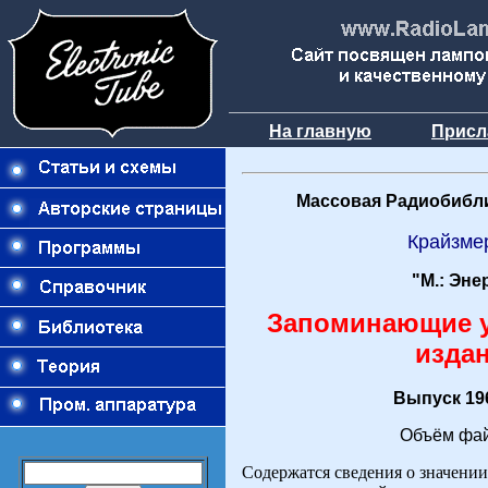
На главную
Присл
Массовая Радиобибли
Крайзмер
"М.: Эне
Запоминающие ус
издан
Выпуск 196
Объём фай
Содержатся сведения о значени