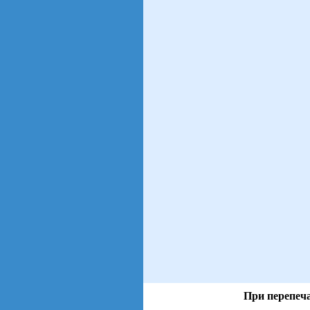
При перепеча
views: 20 | users: 3
gen page: 0.00s