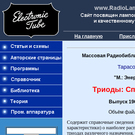
На главную
Присл
Массовая Радиобибли
Тарас
"М.: Эне
Триоды: С
Выпуск 196
Объём файл
Содержит справочные сведения 
характеристики) о наиболее рас
триодах различного назначения.