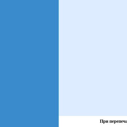
При перепеча
views: 16 | users: 4
gen page: 0.00s