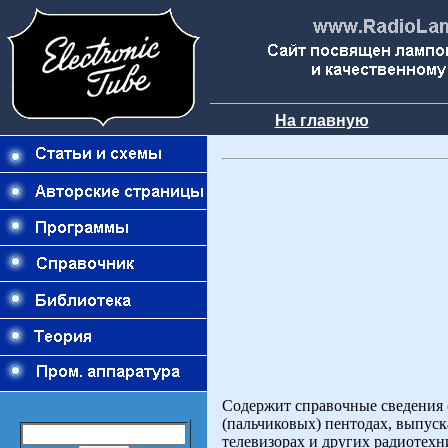
На главную
Содержит справочные сведения 
(пальчиковых) пентодах, выпуск
телевизорах и других радиотех