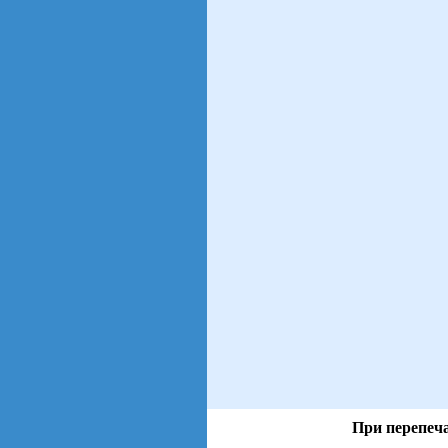
При перепеча
views: 37 | users: 4
gen page: 0.00s