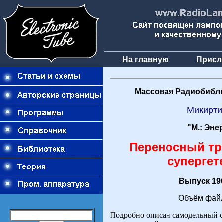
На главную
Присл
Массовая Радиобибли
Микирти
"М.: Эне
Переносный т
супергет
Выпуск 196
Объём файл
Подробно описан самодельный с