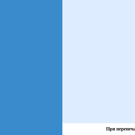
При перепеча
views: 13 | users: 2
gen page: 0.00s