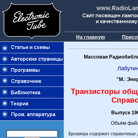
На главную
Присл
Массовая Радиобибли
Лабутин
"М.: Эне
Транзисторы обще
Справ
Выпуск 196
Объём файл
Брошюра содержит справочные 