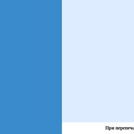
При перепеча
views: 21 | users: 4
gen page: 0.00s