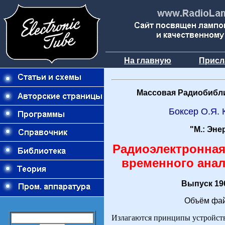
На главную
Присл
Массовая Радиобибли
Боксер О.Я.
"М.: Эне
Радиоэлектронная
временного анал
Выпуск 196
Объём фай
Излагаются принципы устройст