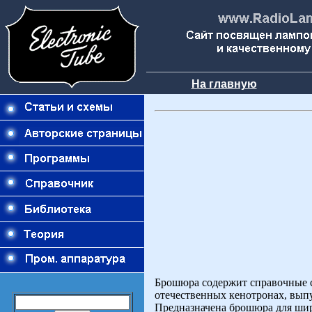
На главную
Брошюра содержит справочные с
отечественных кенотронах, выпу
Предназначена брошюра для шир