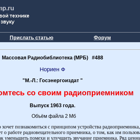
Прислать статью
Форум
Массовая Радиобиблиотека (МРБ) #488
Нориен Ф
"М.-Л.: Госэнергоиздат "
омтесь со своим радиоприемником
Выпуск 1963 года.
Объём файла 2 Мб
то хочет познакомиться с принципом устройства радиоприемника
ет о работе радиовещательного приемника, о том, как им пользов
как уменьшить помехи и улучшить звучание приемника. Ряд ценн