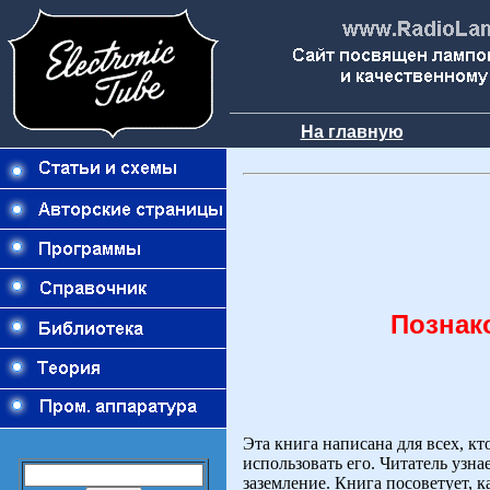
На главную
Познак
Эта книга написана для всех, к
использовать его. Читатель узна
заземление. Книга посоветует, 