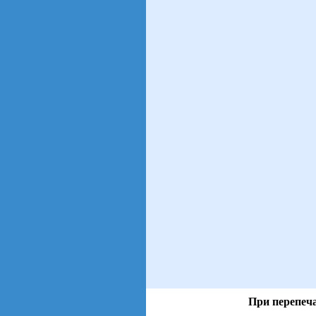
При перепеча
views: 14 | users: 3
gen page: 0.00s