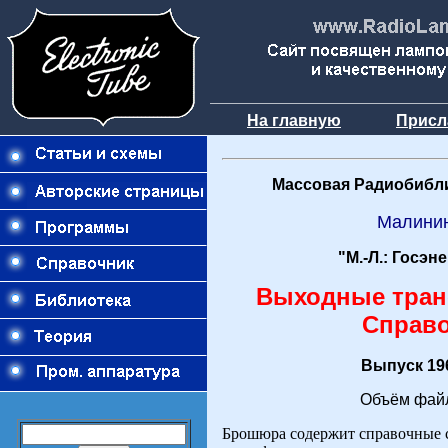
На главную
Присл
Массовая Радиобибли
Малинин
"М.-Л.: Госэн
Выходные тра
Справ
Выпуск 196
Объём файл
Брошюра содержит справочные 