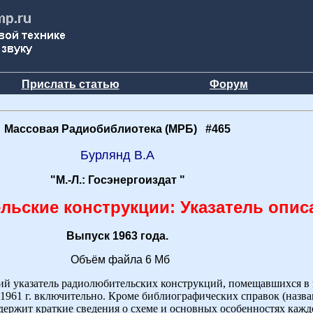
Прислать статью
Форум
Массовая Радиобиблиотека (МРБ) #465
Бурлянд В.А
"М.-Л.: Госэнергоиздат "
ьские конструкции: Указатель опис
Выпуск 1963 года.
Объём файла 6 Мб
й указатель радиолюбительских конструкций, помещавшихся в 
1961 г. включительно. Кроме библиографических справок (назва
одержит краткие сведения о схеме и основных особенностях каж