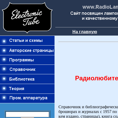
На главную
Радиолюбител
Справочник и библиографически
брошюрах и журналах с 1957 по 
кем издано, страницы), книга с