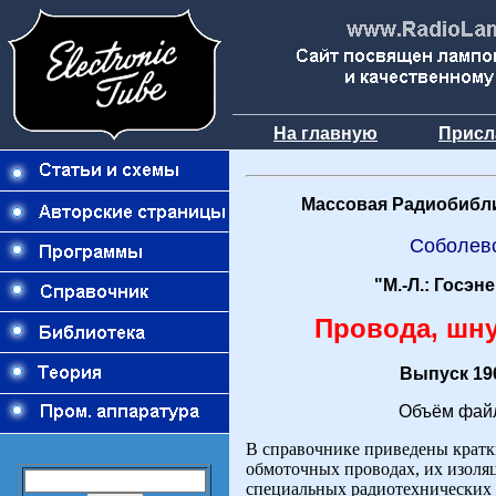
На главную
Присл
Массовая Радиобибли
Соболев
"М.-Л.: Госэн
Провода, шну
Выпуск 196
Объём файл
В справочнике приведены кратк
обмоточных проводах, их изоля
специальных радиотехнических 