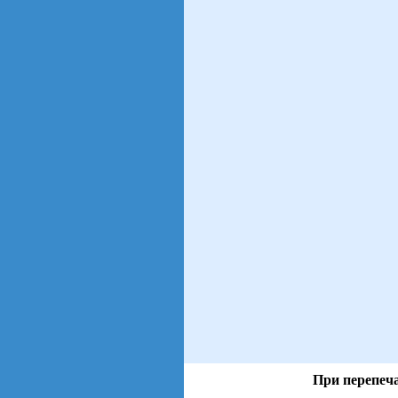
При перепеча
views: 39 | users: 8
gen page: 0.00s