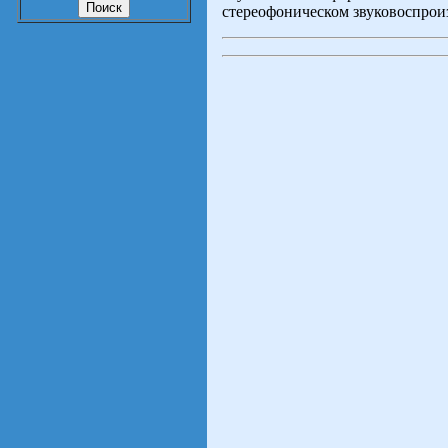
стереофоническом звуковоспрои