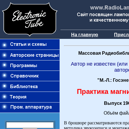
На главную
Присл
Массовая Радиобибли
Автор не известен (или
автор
"М.-Л.: Госэн
Практика магн
Выпуск 196
Объём файл
В брошюре рассматриваются пра
методика звукозаписи и монтажа