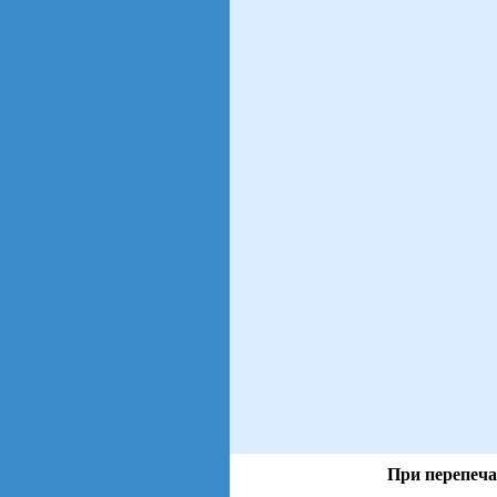
При перепеча
views: 6 | users: 1
gen page: 0.00s