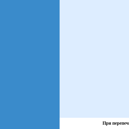
При перепеч
views: 67 | users: 19
gen page: 0.00s