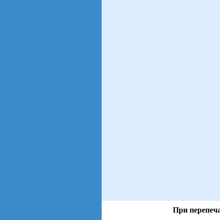
При перепеча
views: 41 | users: 6
gen page: 0.00s