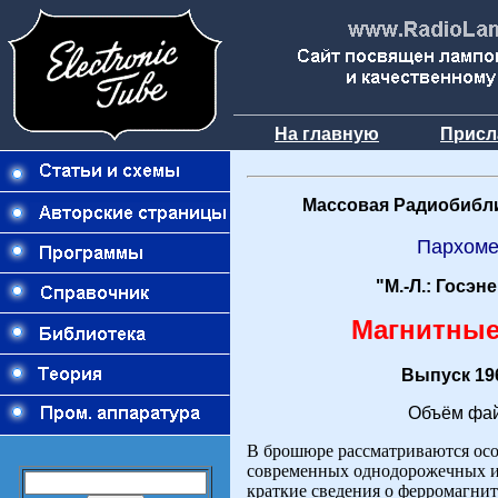
На главную
Присл
Массовая Радиобибли
Пархоме
"М.-Л.: Госэн
Магнитные
Выпуск 196
Объём фай
В брошюре рассматриваются ос
современных однодорожечных и
краткие сведения о ферромагни