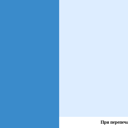
При перепеча
views: 80 | users: 8
gen page: 0.00s