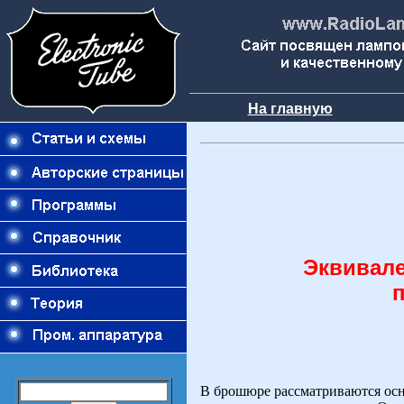
На главную
Эквивале
В брошюре рассматриваются осн