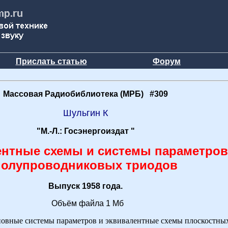
Прислать статью
Форум
Массовая Радиобиблиотека (МРБ) #309
Шульгин К
"М.-Л.: Госэнергоиздат "
нтные схемы и системы параметров
полупроводниковых триодов
Выпуск 1958 года.
Объём файла 1 Мб
овные системы параметров и эквивалентные схемы плоскостны