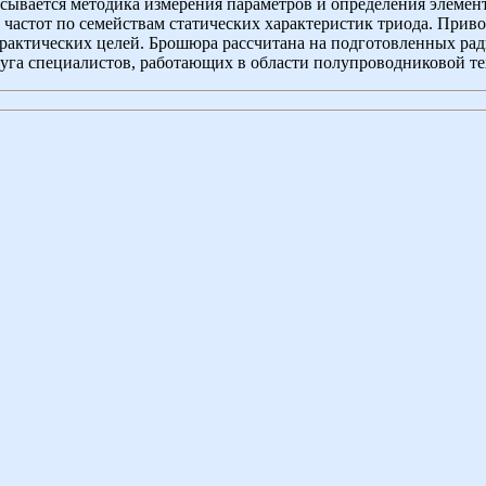
сывается методика измерения параметров и определения элемент
х частот по семействам статических характеристик триода. При
практических целей. Брошюра рассчитана на подготовленных ра
руга специалистов, работающих в области полупроводниковой т