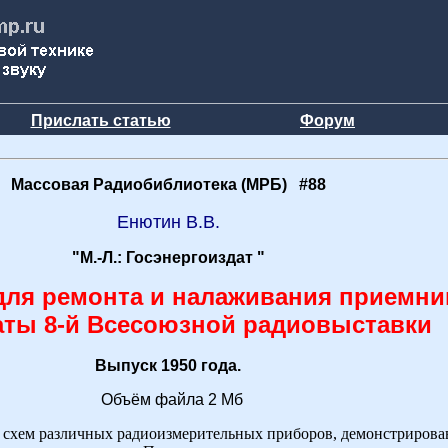
Прислать статью
Форум
Массовая Радиобиблиотека (МРБ) #88
Енютин В.В.
"М.-Л.: Госэнергоиздат "
для ремонта и налаживания приемни
аты 8-й Всесоюзной радиовыставки
Выпуск 1950 года.
Объём файла 2 Мб
р схем различных радиоизмерительных приборов, демонстрирова