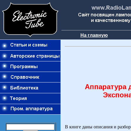
На главную
Аппаратура 
Экспон
В книге даны описания и разбо