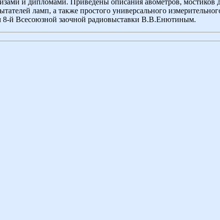
изами и дипломами. Приведены описания авометров, мостиков 
ытателей ламп, а также простого универсального измерительного
м 8-й Всесоюзной заочной радиовыставки В.В.Енютиным.