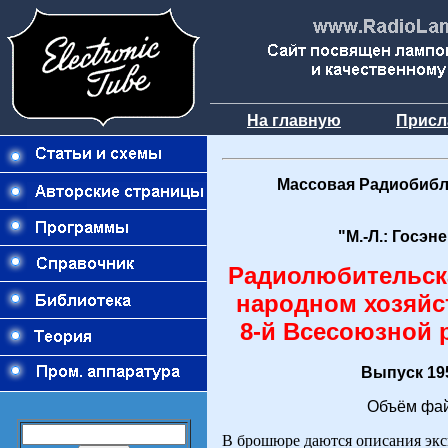
На главную
Присл
Массовая Радиобибл
"М.-Л.: Госэн
Радиолюбительска
народном хозяйс
8-й Всесоюзной 
Выпуск 195
Объём фай
В брошюре даются описания экс