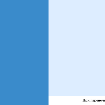
При перепеча
views: 13 | users: 6
gen page: 0.00s