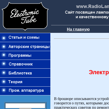
На главную
Элект
В брошюре описываются устройс
говорится о путях, которыми до
практических советов по ремон