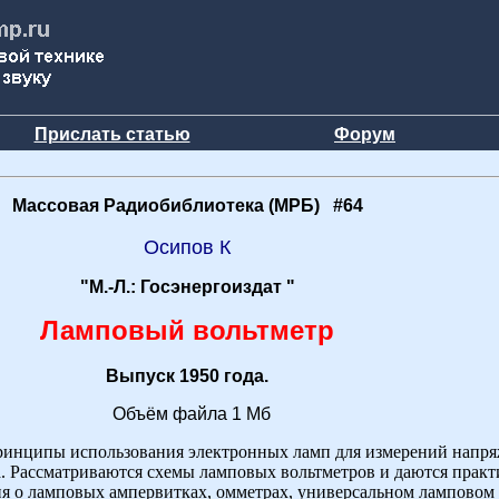
Прислать статью
Форум
Массовая Радиобиблиотека (МРБ) #64
Осипов К
"М.-Л.: Госэнергоиздат "
Ламповый вольтметр
Выпуск 1950 года.
Объём файла 1 Мб
принципы использования электронных ламп для измерений напр
. Рассматриваются схемы ламповых вольтметров и даются практи
ия о ламповых ампервитках, омметрах, универсальном ламповом