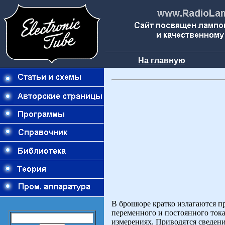
На главную
В брошюре кратко излагаются 
переменного и постоянного тока
измерениях. Приводятся сведен