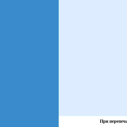
При перепеча
views: 21 | users: 3
gen page: 0.00s