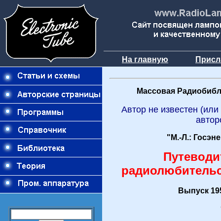
На главную
Присл
Массовая Радиобибл
Автор не известен (или
автор
"М.-Л.: Госэн
Путеводи
радиолюбитель
Выпуск 195
О