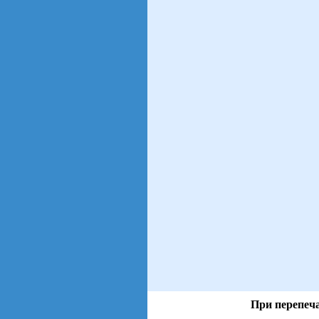
При перепеча
views: 53 | users: 9
gen page: 0.00s