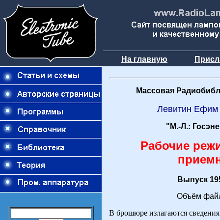
На главную
Присл
Массовая Радиобибл
Левитин Ефим
"М.-Л.: Госэн
Рабочие реж
прием
Выпуск 195
Объём файл
В брошюре излагаются сведения 