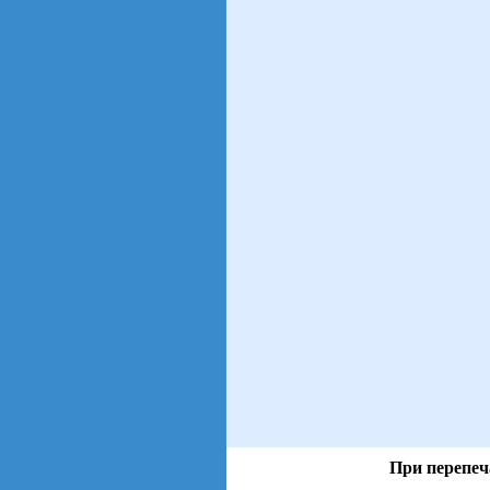
При перепеч
views: 73 | users: 34
gen page: 0.00s