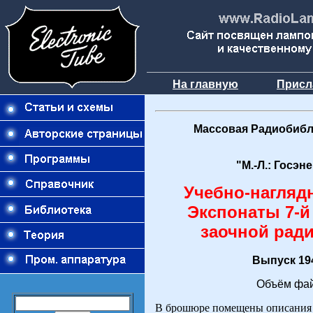
На главную
Присл
Массовая Радиобибл
"М.-Л.: Госэн
Учебно-нагляд
Экспонаты 7-й
заочной рад
Выпуск 194
Объём фай
В брошюре помещены описания 