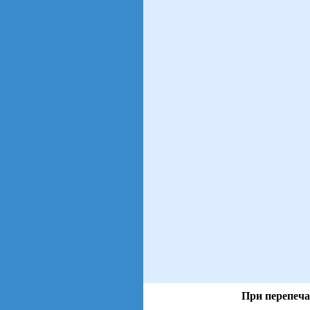
При перепеча
views: 5 | users: 1
gen page: 0.00s