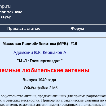
Прислать статью
Форум
Массовая Радиобиблиотека (МРБ) #16
Адамский В.К. Кершаков А
"М.-Л.: Госэнергоиздат "
иемные любительские антенны
Выпуск 1949 года.
Объём файла 2 Мб
об устройстве антенн, предназначенных для приема радиовещат
х и сельских местностях. Приводятся практические указания по
ых антенн, рамочных антенн, вмонтированных в приемники, а