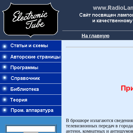
На главную
Пр
В брошюре излагаются сведения 
телевизионных передач в города
антенн, комнатных и антишумов