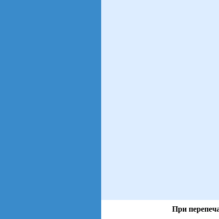
При перепеча
views: 81 | users: 9
gen page: 0.00s