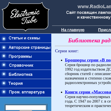
На главную
Присл
Библиотека ра
Серии книг:
Брошюры серии «В п
Серия брошюр по радиолюб
1992 год издательством 
сборник статей с описани
назначения и степени слож
радиоэлектронных устройс
Книги серии «Массова
Серия научно-популярных 
года. С 1947 по 2007 г. в
теоретическим и практиче