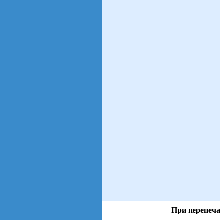
При перепеча
views: 9 | users: 1
gen page: 0.01s