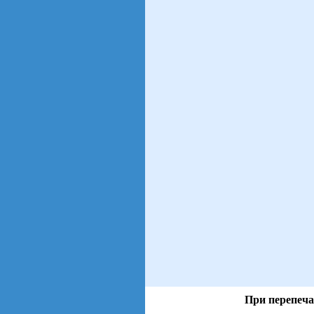
При перепеча
views: 3 | users: 1
gen page: 0.02s