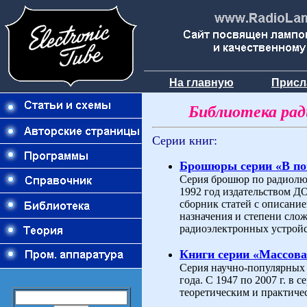
На главную
Присл
Библиотека ра
Серии книг:
Брошюры серии «В п
Серия брошюр по радиолюб
1992 год издательством 
сборник статей с описани
назначения и степени слож
радиоэлектронных устройс
Книги серии «Массова
Серия научно-популярных 
года. С 1947 по 2007 г. в
теоретическим и практиче