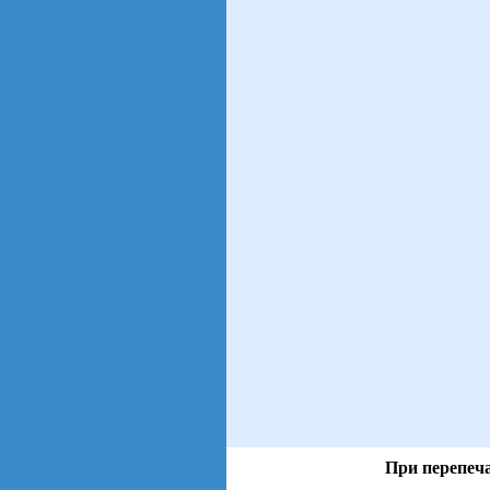
При перепеча
views: 30 | users: 6
gen page: 0.01s