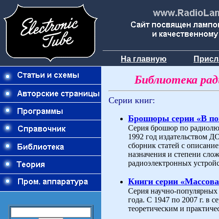
На главную
Присл
Библиотека ра
Серии книг:
Брошюры серии «В п
Серия брошюр по радиолюб
1992 год издательством 
сборник статей с описани
назначения и степени слож
радиоэлектронных устройс
Книги серии «Массова
Серия научно-популярных 
года. С 1947 по 2007 г. в
теоретическим и практиче