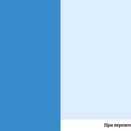
При перепеч
views: 33 | users: 12
gen page: 0.01s