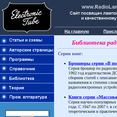
На главную
Присл
Библиотека ра
Серии книг:
Брошюры серии «В п
Серия брошюр по радиолюб
1992 год издательством 
сборник статей с описани
назначения и степени слож
радиоэлектронных устройс
Книги серии «Массова
Серия научно-популярных 
года. С 1947 по 2007 г. в
теоретическим и практиче