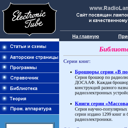
На главную
При
Библиоте
Серии книг:
Брошюры серии «В п
Серия брошюр по радиолюб
ДОСААФ. Каждая брошюра 
конструкций разного назн
радиоэлектронных устройс
Книги серии «Массова
Серия научно-популярных и
серии издано 1299 книг и
радиоэлектроники.