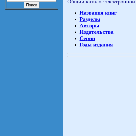
Общий каталог электронной
Названия книг
Разделы
Авторы
Издательства
Серии
Годы издания