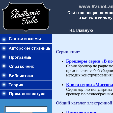
На главную
Серии книг:
Брошюры серии «В п
Серия брошюр по радиолю
представляет собой сборн
методик конструирования 
Книги серии «Массова
Серия научно-популярных и
брошюр по разнообразным 
Общий каталог электронной
Названия книг