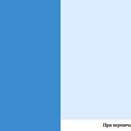
При перепеча
views: 36 | users: 6
gen page: 0.01s