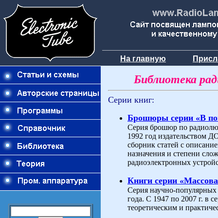
На главную
Присл
Библиотека ра
Серии книг:
Брошюры серии «В п
Серия брошюр по радиолюб
1992 год издательством 
сборник статей с описани
назначения и степени слож
радиоэлектронных устройс
Книги серии «Массова
Серия научно-популярных 
года. С 1947 по 2007 г. в
теоретическим и практиче