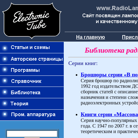
На главную
Присл
Библиотека ра
Серии книг:
Брошюры серии «В п
Серия брошюр по радиолюб
1992 год издательством 
сборник статей с описани
назначения и степени слож
радиоэлектронных устройс
Книги серии «Массова
Серия научно-популярных 
года. С 1947 по 2007 г. в
теоретическим и практиче