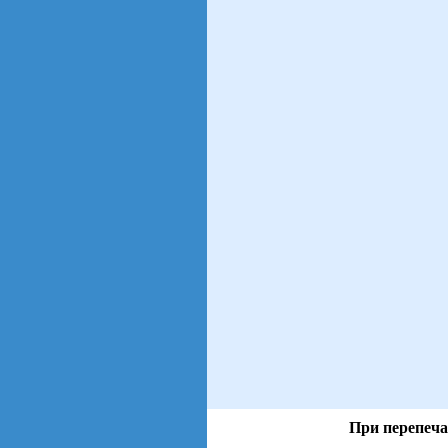
При перепеча
views: 6 | users: 1
gen page: 0.01s