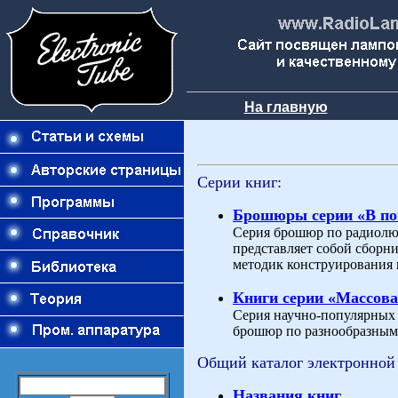
На главную
Серии книг:
Брошюры серии «В п
Серия брошюр по радиолю
представляет собой сборн
методик конструирования 
Книги серии «Массова
Серия научно-популярных и
брошюр по разнообразным 
Общий каталог электронной
Названия книг