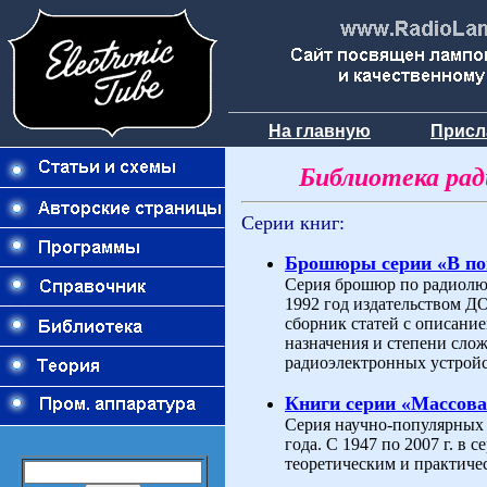
На главную
Присл
Библиотека ра
Серии книг:
Брошюры серии «В п
Серия брошюр по радиолюб
1992 год издательством 
сборник статей с описани
назначения и степени слож
радиоэлектронных устройс
Книги серии «Массова
Серия научно-популярных 
года. С 1947 по 2007 г. в
теоретическим и практиче