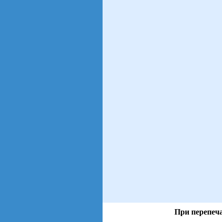
При перепеча
views: 16 | users: 3
gen page: 0.01s